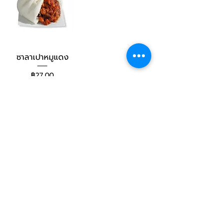
ซาลาเปาหมูแดง
ราคา
฿27.00
Contact Us
02-045-1545
sale@huasenghongdimsum.com
Address
บริษัท ฮั่วเซ่งฮงติ่มซำ จำกัด (สำนักงาน
ใหญ่)เลขที่ 63 หมู่ที่ 1 ต.ศรีษะจรเข้ใหญ่
อ.บางเสาธง จ.สมุทรปราการ 10570