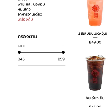
พาย และ ของอบ
หมั่นโถว
อาหารจานเดียว
เครื่องดื่ม
โรสเลมอนเนด+วุ้นลิ้
กรองตาม
ราคา
฿49.00
ราคา
฿45
฿59
จับเลี้ยงเย็น
ราคา