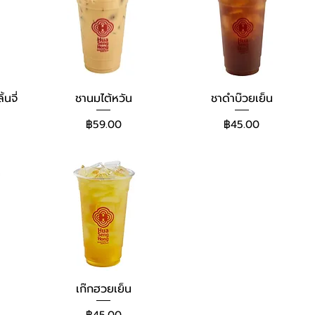
นจี่
ชานมไต้หวัน
ชาดำบ๊วยเย็น
ราคา
ราคา
฿59.00
฿45.00
เก๊กฮวยเย็น
ราคา