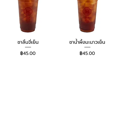
ชาลิ้นจี่เย็น
ชาน้ำผึ้งมะนาวเย็น
ราคา
ราคา
฿45.00
฿45.00