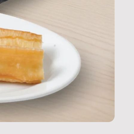
กัวเปาหม