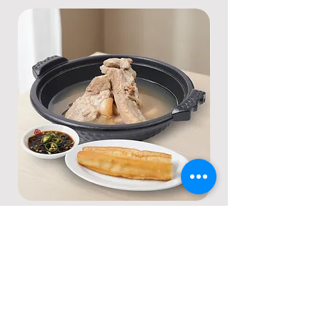
บักกุ๊ดเต๋ ปาท่องโก๋
กัวเปาหมูเคาหยก
ราคา
ราคา
฿185.00
฿155.00
Contact Us