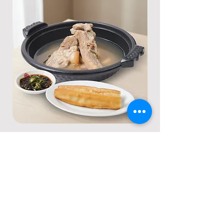
บักกุ๊ดเต๋ ปาท่องโก๋
กัวเปาหมูเคาหยก
ราคา
ราคา
฿185.00
฿155.00
Contact Us
02-045-1545
sale@huasenghongdimsum.com