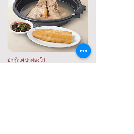
บักกุ๊ดเต๋ ปาท่องโก๋
กัวเปาหมูเคาหยก
ราคา
ราคา
฿185.00
฿155.00
Contact Us
02-045-1545
sale@huasenghongdimsum.com
Address
บริษัท ฮั่วเซ่งฮงติ่มซำ จำกัด (สำนักงาน