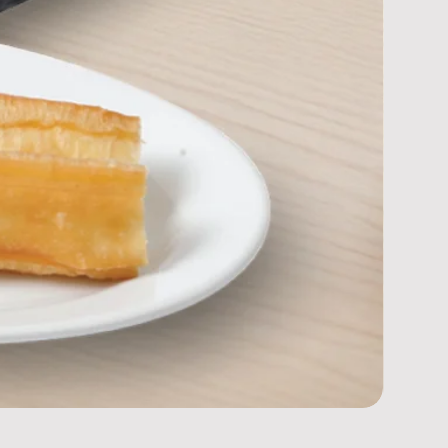
กัวเปาหม