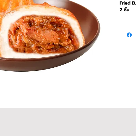
Fried B
2 ชิ้น