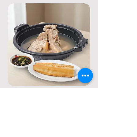
บักกุ๊ดเต๋ ปาท่องโก๋
กัวเปาหมูเคาหยก
ราคา
ราคา
฿185.00
฿155.00
Contact Us